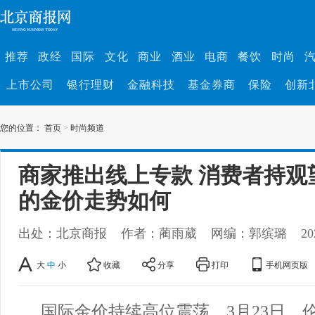
推荐
政经
国际
文化
商业
酒业
电商
餐饮
时尚
上市公司
银行理财
金融科技
基金券商
保险
创新
您的位置：
首页
>
时尚频道
商家推出线上专款 消费者持观
的金价走势如何
出处：北京商报
作者：蔺雨葳
网编：郭缤璐
20
大
中
小
收藏
分享
打印
手机网页版
国际金价持续高位震荡。3月23日，