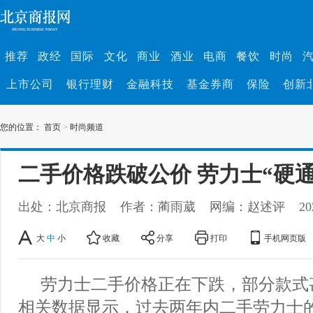
推荐
政经
国际
文化
商业
酒业
电商
餐饮
时尚
上市公司
银行理财
金融科技
基金券商
保险
创新
您的位置：
首页
>
时尚频道
二手价格跌破公价 劳力士“硬
出处：北京商报
作者：蔺雨葳
网编：赵述评
20
大
中
小
收藏
分享
打印
手机网页版
劳力士二手价格正在下跌，部分款式
相关数据显示，过去两年内二手劳力士