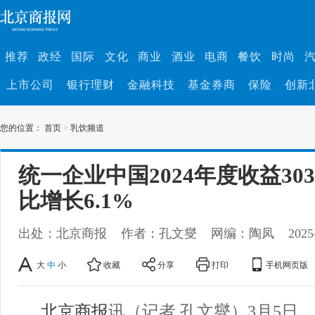
推荐
政经
国际
文化
商业
酒业
电商
餐饮
时尚
上市公司
银行理财
金融科技
基金券商
保险
创新
您的位置：
首页
>
乳饮频道
统一企业中国2024年度收益303
比增长6.1%
出处：北京商报
作者：孔文燮
网编：陶凤
2025
大
中
小
收藏
分享
打印
手机网页版
北京商报
讯（记者 孔文燮）3月5日