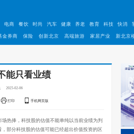
业
电商
餐饮
时尚
汽车
健康
养老
教育
科技
快消
基金券商
保险
创新北京
高端旅游
家居产业
新北京
不能只看业绩
巍
2025-02-06
打印
手机网页版
股遭市场热捧，科技股的估值不能单纯以当前业绩为判
看，部分科技股的估值可能已经超出价值投资的区