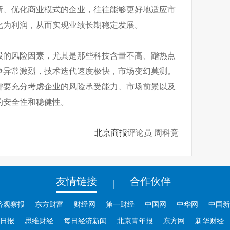
新、优化商业模式的企业，往往能够更好地适应市
化为利润，从而实现业绩长期稳定发展。
股的风险因素，尤其是那些科技含量不高、蹭热点
争异常激烈，技术迭代速度极快，市场变幻莫测。
需要充分考虑企业的风险承受能力、市场前景以及
的安全性和稳健性。
北京商报
评论员 周科竞
友情链接
合作伙伴
|
济观察报
东方财富
财经网
第一财经
中国网
中华网
中国新
日报
思维财经
每日经济新闻
北京青年报
东方网
新华财经