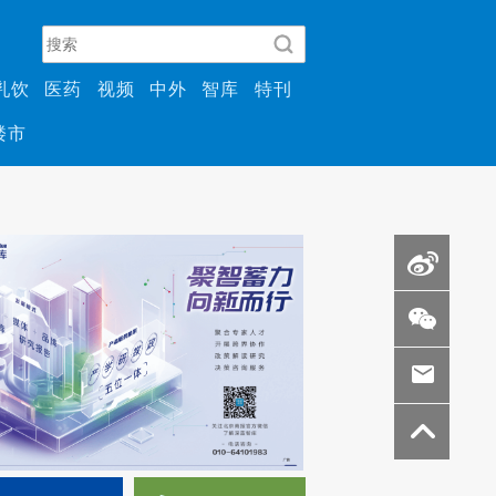
乳饮
医药
视频
中外
智库
特刊
楼市