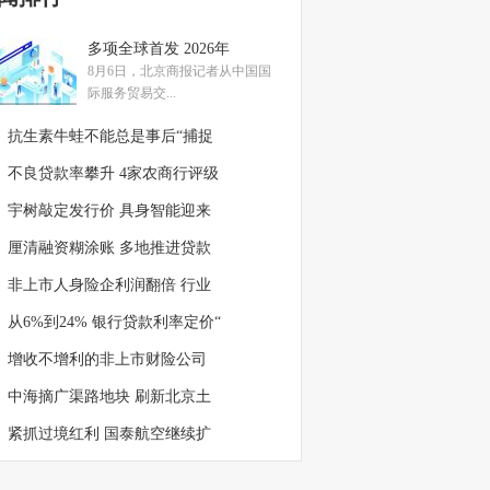
多项全球首发 2026年
8月6日，北京商报记者从中国国
际服务贸易交...
抗生素牛蛙不能总是事后“捕捉
不良贷款率攀升 4家农商行评级
宇树敲定发行价 具身智能迎来
厘清融资糊涂账 多地推进贷款
非上市人身险企利润翻倍 行业
从6%到24% 银行贷款利率定价“
增收不增利的非上市财险公司
中海摘广渠路地块 刷新北京土
紧抓过境红利 国泰航空继续扩