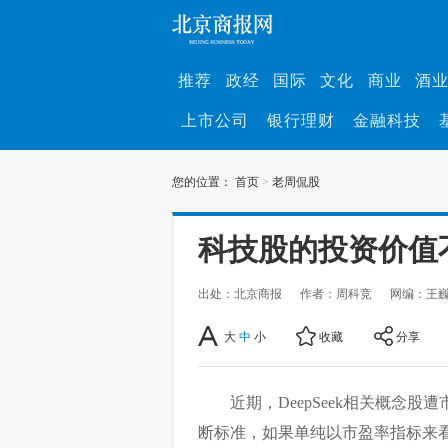
推荐
政经
国际
文化
商业
酒
上市公司
银行理财
金融科技
您的位置：
首页
>
老周侃股
科技股的投资价值
出处：北京商报
作者：周科竞
网编：王
大
中
小
收藏
分享
近期，DeepSeek相关概念
断标准，如果单纯以市盈率指标来