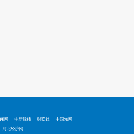
闻网
中新经纬
财联社
中国知网
河北经济网