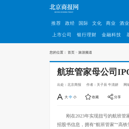
推荐
政经
国际
文化
商业
酒
上市公司
银行理财
金融科技
您的位置：
首页
>
旅游频道
航班管家母公司IP
出处：北京商报
作者：关子辰 牛清妍
网
大
中
小
收藏
分享
刚在2023年实现扭亏的航班
招股书信息，拥有“航班管家”“高铁管