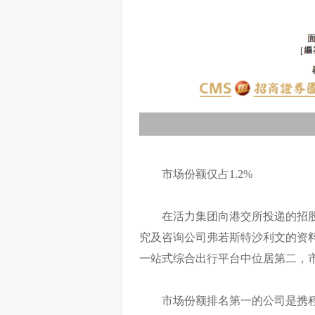
市场份额仅占1.2%
在活力集团向港交所投递的招
究及咨询公司弗若斯特沙利文的资料，
一站式综合出行平台中位居第二，市
市场份额排名第一的公司是携程，其