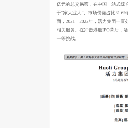
亿元的总交易额，在中国一站式综
于“家大业大”、市场份额占比31.
面，2021—2022年，活力集团
相关服务。在冲击港股IPO背后，
一等挑战。