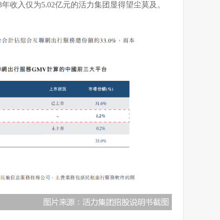
23年收入仅为5.02亿元的活力集团显得望尘莫及。