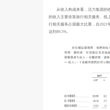
从收入构成来看，活力集团的
的收入主要依靠旅行相关服务、线
行相关服务占据极大比重，自2021年
达到89.5%。