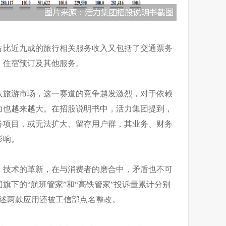
占比近九成的旅行相关服务收入又包括了交通票务
、住宿预订及其他服务。
入旅游市场，这一赛道的竞争越发激烈，对于依赖
力也越来越大。在招股说明书中，活力集团提到，
务项目，或无法扩大、留存用户群，其业务、财务
影响。
、技术的革新，在与消费者的磨合中，矛盾也不可
旗下的“航班管家”和“高铁管家”投诉量累计分别
3月，前述两款应用还被工信部点名整改。