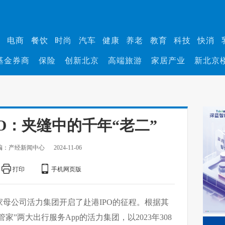
业
电商
餐饮
时尚
汽车
健康
养老
教育
科技
快消
基金券商
保险
创新北京
高端旅游
家居产业
新北京
O：夹缝中的千年“老二”
编：产经新闻中心
2024-11-06
打印
手机网页版
管家母公司活力集团开启了赴港IPO的征程。根据其
家”两大出行服务App的活力集团，以2023年308