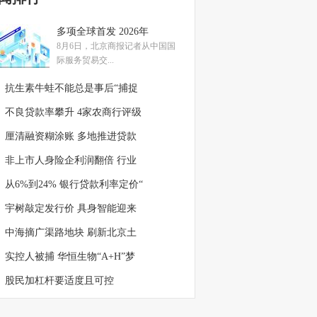
多项全球首发 2026年
8月6日，北京商报记者从中国国
际服务贸易交...
抗生素牛蛙不能总是事后“捕捉
不良贷款率攀升 4家农商行评级
厘清融资糊涂账 多地推进贷款
非上市人身险企利润翻倍 行业
从6%到24% 银行贷款利率定价“
宇树敲定发行价 具身智能迎来
中海摘广渠路地块 刷新北京土
实控人被捕 华恒生物“A+H”梦
股民加杠杆要适度且可控