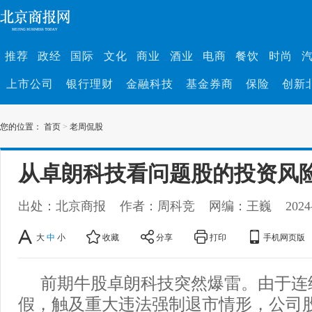
推荐
政经
国际
文化
商业
酒业
电商
餐饮
时尚
上市公司
银行理财
金融科技
基金券商
保险
创新
您的位置：
首页
>
老周侃股
从卓朗科技看问题股的投资风
出处：北京商报
作者：周科竞
网编：王巍
2024
大
中
小
收藏
分享
打印
手机网页版
前期牛股卓朗科技突然爆雷。由于连
假，触及重大违法强制退市情形，公司