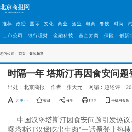
推荐
政经
国际
文化
商业
酒业
电商
餐饮
时尚
上市公司
银行理财
金融科技
基金券商
保险
创新
您的位置：
首页
>
餐饮频道
时隔一年 塔斯汀再因食安问题
出处：北京商报
作者：张天元
网编：赵述评
20
大
中
小
收藏
分享
打印
手机网页版
中国汉堡塔斯汀因食安问题引发热议。1
曝塔斯汀汉堡吃出生肉”一话题登上热