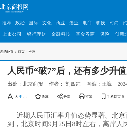
推荐
政经
国际
文化
商业
酒业
电商
餐饮
时尚
上市公司
银行理财
金融科技
基金券商
保险
创新
您的位置：
首页
>
推荐
人民币“破7”后，还有多少升
出处：北京商报
作者： 刘四红
网编：王巍
202
大
中
小
收藏
分享
打印
手机网页版
近期人民币汇率升值态势显著。
北京
到，北京时间9月25日8时左右，离岸人民