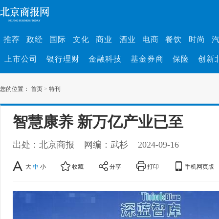
推荐
政经
国际
文化
商业
酒业
电商
餐饮
时尚
上市公司
银行理财
金融科技
基金券商
保险
创新
您的位置：
首页
>
特刊
智慧康养 新万亿产业已至
出处：北京商报
网编：武杉
2024-09-16
大
中
小
收藏
分享
打印
手机网页版