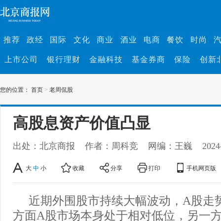
推荐
政经
国际
文化
商业
酒业
电商
餐饮
时尚
上市公司
银行理财
金融科技
基金券商
保险
创新
您的位置：
首页
>
老周侃股
高股息资产价值凸显
出处：北京商报
作者：周科竞
网编：王巍
2024
大
中
小
收藏
分享
打印
手机网页版
近期外围股市持续大幅波动，A股走
方面A股市场本身处于相对低位，另一