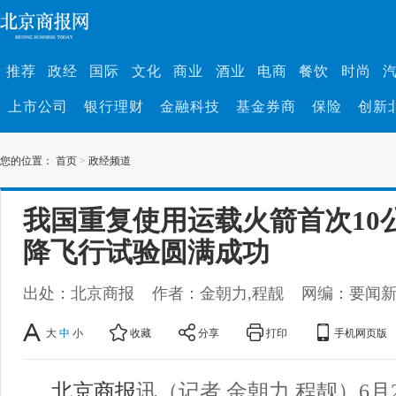
推荐
政经
国际
文化
商业
酒业
电商
餐饮
时尚
上市公司
银行理财
金融科技
基金券商
保险
创新
您的位置：
首页
>
政经频道
我国重复使用运载火箭首次10
降飞行试验圆满成功
出处：北京商报
作者：金朝力,程靓
网编：要闻
大
中
小
收藏
分享
打印
手机网页版
北京商报
讯（记者 金朝力 程靓）6月