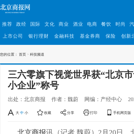
推荐
政经
国际
文化
商业
酒业
电商
餐饮
时尚
上市公司
银行理财
金融科技
基金券商
保险
创新
您的位置：
首页
>
科技频道
三六零旗下视觉世界获“北京
小企业”称号
出处：北京商报
作者：魏蔚
网编：产经中心
20
大
中
小
收藏
分享
打印
手机网页版
北京商报
讯（记者 魏蔚）2月20日