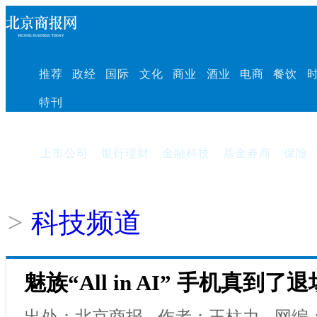
推荐
政经
国际
文化
商业
酒业
电商
餐饮
特刊
上市公司
银行理财
金融科技
基金券商
保险
>
科技频道
魅族“All in AI” 手机真到
出处：北京商报
作者：王柱力
网编