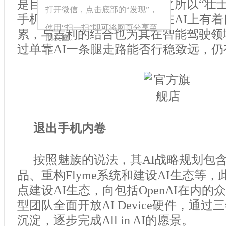
是目前市场主流做法，魅族之所以“壮士
打开微信，点击底部的“发现”，
手机竞争力不足，虽然魅族在AI上有
使用“扫一扫”即可将网页分享至
累，与吉利的结合也为其在智能驾驶领
朋友圈。
过单靠AI一条腿走路能否行稳致远，仍
退出手机内卷
按照魅族的说法，其AI战略规划包含打造
品、重构Flyme系统和建设AI生态等
点建设AI生态，向包括OpenAI在内
型团队全面开放AI Device硬件，通
沉淀，逐步完成All in AI的愿景。