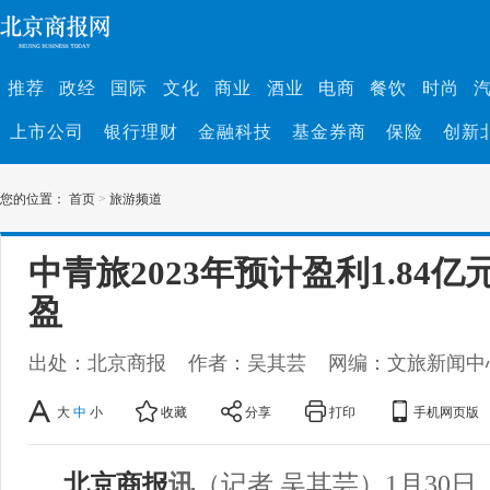
推荐
政经
国际
文化
商业
酒业
电商
餐饮
时尚
上市公司
银行理财
金融科技
基金券商
保险
创新
您的位置：
首页
>
旅游频道
中青旅2023年预计盈利1.84亿
盈
出处：北京商报
作者：吴其芸
网编：文旅新闻中
大
中
小
收藏
分享
打印
手机网页版
北京商报
讯
（记者 吴其芸）1月30