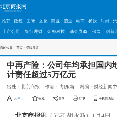
推荐
政经
国际
文化
商业
酒业
电商
餐饮
时尚
上市公司
银行理财
金融科技
基金券商
保险
创新
您的位置：
首页
>
保险频道
中再产险：公司年均承担国内
计责任超过5万亿元
出处：北京商报
作者： 胡永新
网编：财经新闻
大
中
小
收藏
分享
打印
手机网页版
北京商报
讯
（记者 胡永新）1月4日