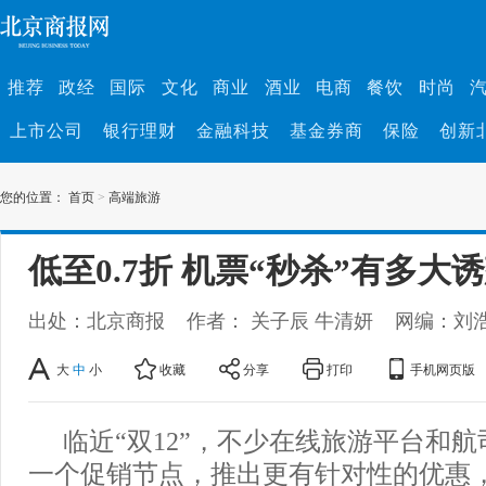
推荐
政经
国际
文化
商业
酒业
电商
餐饮
时尚
上市公司
银行理财
金融科技
基金券商
保险
创新
您的位置：
首页
>
高端旅游
低至0.7折 机票“秒杀”有多大
出处：北京商报
作者： 关子辰 牛清妍
网编：刘
大
中
小
收藏
分享
打印
手机网页版
临近“双12”，不少在线旅游平台和
一个促销节点，推出更有针对性的优惠