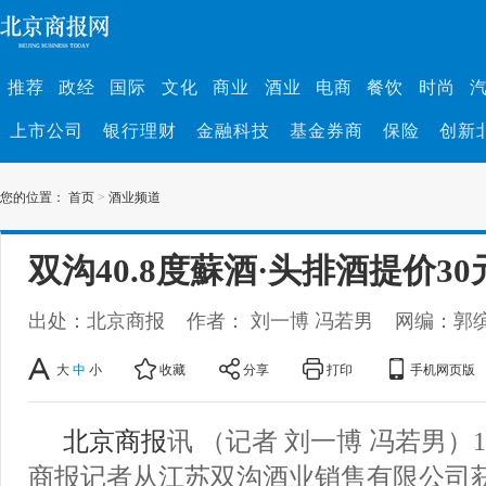
推荐
政经
国际
文化
商业
酒业
电商
餐饮
时尚
上市公司
银行理财
金融科技
基金券商
保险
创新
您的位置：
首页
>
酒业频道
双沟40.8度蘇酒·头排酒提价30
出处：北京商报
作者： 刘一博 冯若男
网编：郭
大
中
小
收藏
分享
打印
手机网页版
北京商报
讯 （记者 刘一博 冯若男）1
商报记者从江苏双沟酒业销售有限公司获悉