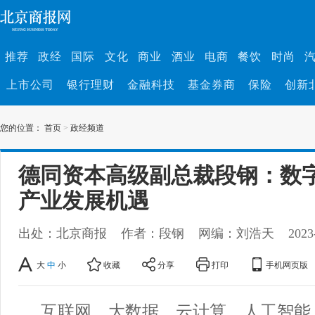
推荐
政经
国际
文化
商业
酒业
电商
餐饮
时尚
上市公司
银行理财
金融科技
基金券商
保险
创新
您的位置：
首页
>
政经频道
德同资本高级副总裁段钢：数
产业发展机遇
出处：北京商报
作者：段钢
网编：刘浩天
2023
大
中
小
收藏
分享
打印
手机网页版
互联网、大数据、云计算、人工智能