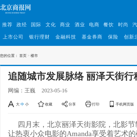
推荐
政经
国际
文化
商业
酒业
电商
餐饮
时尚
上市公司
银行理财
金融科技
基金券商
保险
创新
您的位置：
首页
>
楼市
追随城市发展脉络 丽泽天街行
网编：王巍
2023-05-16
大
中
小
收藏
分享
打印
手机网页版
四月末，北京丽泽天街影院，北影节
让热衷小众电影的Amanda享受着艺术