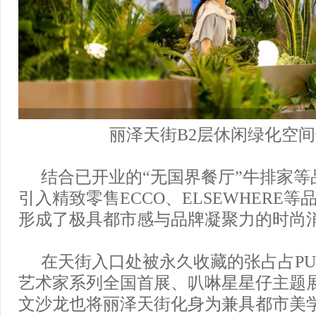
丽泽天街B2层休闲绿化空
结合已开业的“无国界餐厅”牛排家等
引入精致零售ECCO、ELSEWHERE
形成了极具都市感与品牌凝聚力的时尚
在天街入口处被永久收藏的张占占PUP
艺术家系列全国首展、叭啉星星仔主题展
文沙龙也将丽泽天街化身为兼具都市美