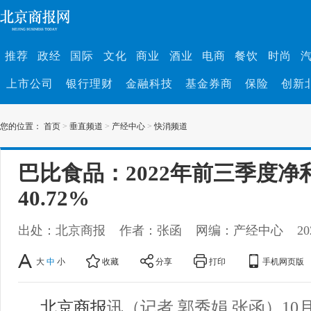
推荐
政经
国际
文化
商业
酒业
电商
餐饮
时尚
上市公司
银行理财
金融科技
基金券商
保险
创新
您的位置：
首页
>
垂直频道
>
产经中心
>
快消频道
巴比食品：2022年前三季度
40.72%
出处：北京商报
作者：张函
网编：产经中心
20
大
中
小
收藏
分享
打印
手机网页版
北京商报
讯（记者 郭秀娟 张函）10