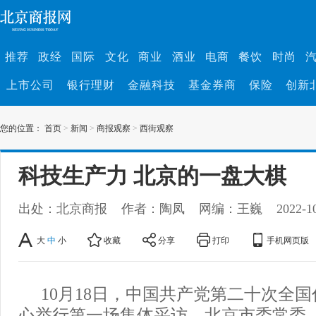
推荐
政经
国际
文化
商业
酒业
电商
餐饮
时尚
上市公司
银行理财
金融科技
基金券商
保险
创新
您的位置：
首页
>
新闻
>
商报观察
>
西街观察
科技生产力 北京的一盘大棋
出处：北京商报
作者：陶凤
网编：王巍
2022-1
大
中
小
收藏
分享
打印
手机网页版
10月18日，中国共产党第二十次全
心举行第一场集体采访。北京市委常委