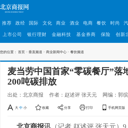
推荐
政经
国际
文化
商业
酒业
电商
餐饮
时尚
上市公司
银行理财
金融科技
基金券商
保险
创新
您的位置：
首页
>
垂直频道
>
商业新闻中心
>
餐饮频道
麦当劳中国首家“零碳餐厅”落
200吨碳排放
出处：北京商报
作者：赵述评 张天元
网编：郭
大
中
小
收藏
分享
打印
手机网页版
北京商报
讯
（记者 赵述评 张天元）9