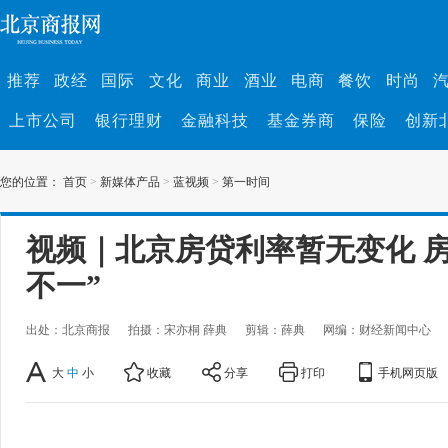
推荐
政经
国际
文化
商业
酒业
电商
餐饮
时尚
上市公司
银行理财
金融科技
基金券商
保险
创新
您的位置：
首页
>
新媒体产品
>
蓝视频
>
第一时间
视频｜北京房贷利率暂无变化 
不一”
出处：北京商报
拍摄：宋亦桐 薛典
剪辑：薛典
网编：财经新闻中心
大
中
小
收藏
分享
打印
手机网页版