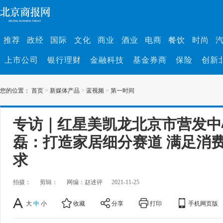
推荐
政经
国际
文化
商业
酒业
电商
餐饮
时尚
上市公司
银行理财
金融科技
基金券商
保险
创新
您的位置：
首页
>
新媒体产品
>
蓝视频
>
第一时间
专访｜红星美凯龙北京市营发中
磊：打造家居细分赛道 满足消
求
拍摄：
剪辑：
网编：赵述评
2021-11-25
大
中
小
收藏
分享
打印
手机网页版