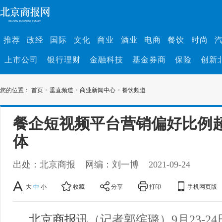
推荐
政经
国际
文化
商业
酒业
电商
餐饮
时尚
上市公司
银行理财
金融科技
基金券商
保险
创新
您的位置：
首页
>
垂直频道
>
商业新闻中心
>
餐饮频道
餐企短视频平台营销偏好比例
体
出处：北京商报
网编：刘一博
2021-09-24
大
中
小
收藏
分享
打印
手机网页版
北京商报
讯（记者郭缤璐）9月23-2