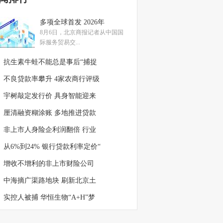
多项全球首发 2026年
8月6日，北京商报记者从中国国
际服务贸易交...
抗生素牛蛙不能总是事后“捕捉
不良贷款率攀升 4家农商行评级
宇树敲定发行价 具身智能迎来
厘清融资糊涂账 多地推进贷款
非上市人身险企利润翻倍 行业
从6%到24% 银行贷款利率定价“
增收不增利的非上市财险公司
中海摘广渠路地块 刷新北京土
实控人被捕 华恒生物“A+H”梦