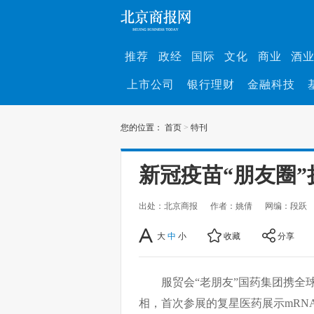
推荐
政经
国际
文化
商业
酒
上市公司
银行理财
金融科技
您的位置：
首页
>
特刊
新冠疫苗“朋友圈”
出处：北京商报
作者：姚倩
网编：段跃
大
中
小
收藏
分享
服贸会“老朋友”国药集团携全
相，首次参展的复星医药展示mRN