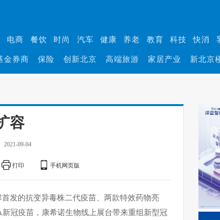
业
电商
餐饮
时尚
汽车
健康
养老
教育
科技
快消
基金券商
保险
创新北京
高端旅游
家居产业
新北京
扩容
2021-09-04
打印
手机网页版
球首发的抗变异毒株二代疫苗、两款特效药物亮
A新冠疫苗，康希诺生物线上展台带来重组新型冠