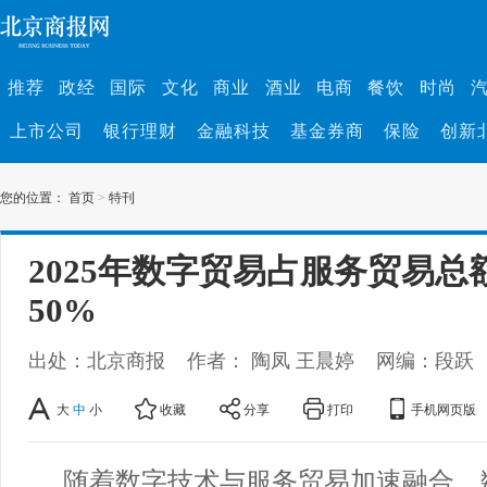
推荐
政经
国际
文化
商业
酒业
电商
餐饮
时尚
上市公司
银行理财
金融科技
基金券商
保险
创新
您的位置：
首页
>
特刊
2025年数字贸易占服务贸易总
50%
出处：北京商报
作者： 陶凤 王晨婷
网编：段跃
大
中
小
收藏
分享
打印
手机网页版
随着数字技术与服务贸易加速融合，