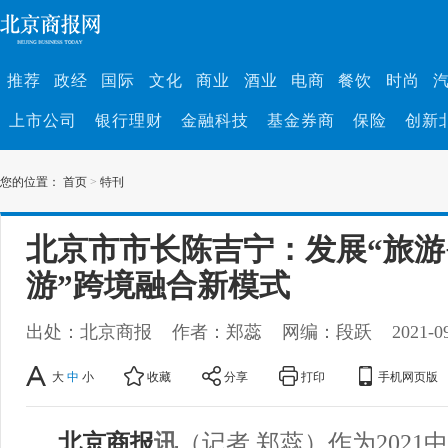
推荐
政经
国际
文化
商业
酒业
电商
餐饮
时尚
上市公司
银行理财
金融科技
基金券商
保险
创新
您的位置：
首页
>
特刊
北京市市长陈吉宁：发展“旅游+
游”跨境融合新模式
出处：北京商报
作者：郑蕊
网编：段跃
2021-0
大
中
小
收藏
分享
打印
手机网页版
北京商报
讯
（记者 郑蕊）作为202