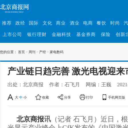
推荐
政经
国际
文化
商业
酒业
电商
餐饮
时尚
上市公司
银行理财
金融科技
基金券商
保险
创新
您的位置：
首页
>
周刊
>
产经
>
家电数码
产业链日趋完善 激光电视迎来
出处：北京商报
作者：石飞月
网编：王巍
2021
大
中
小
收藏
分享
打印
手机网页版
北京商报
讯
（记者 石飞月）近日，根
光显示产业峰会上GfK发布的《中国激