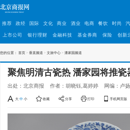
推荐
政经
国际
文化
商业
酒业
电商
餐饮
时尚
上市公司
银行理财
金融科技
基金券商
保险
创新
您的位置：
首页
>
垂直频道
>
文旅中心
>
潘家园频道
聚焦明清古瓷热 潘家园将推瓷
出处：北京商报
作者：胡晓钰,葛婷婷
网编：卢
大
中
小
收藏
分享
打印
手机网页版