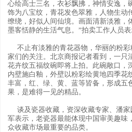
心绘高士三名，衣衫飘拂，神情安逸，
饰为八宝纹，青花发色翠雅，人物生动
缭绕，好似人间仙境。画面清新淡雅，
墨客恬静的生活气息。”拍卖工作人员表
不止有淡雅的青花器物，华丽的粉彩
家们的关注。北京商报记者看到，一只
花卉纹五福纹碗即将上拍。此碗敞口，
内壁施白釉，外壁以粉彩绘黄地四季花
丰富，红、绿、黄、蓝等皆备，形成五
果，是难得一见的精品。
谈及瓷器收藏，资深收藏专家、潘家
军表示，老瓷器最能体现中国审美趣味
众收藏市场最重要的品类。