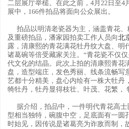
二层展厅举槌。在此之前，4月22日至4
展中，166件拍品将面向公众展出。
拍品以明清老瓷器为主，涵盖青花、
及重磅拍品，潘家园拍卖工作人员向
北
露，清康熙的青花满花牡丹纹大盘、明
诸葛碗等倍受藏家关注。“青花瓷不仅
代文化的结晶。此次上拍的清康熙青花
盘，造型端庄，发色秀丽、线条流畅写
艺都十分精美，盘心内绘有一株大牡丹
犄牡丹，牡丹显得枝壮、叶茂、花繁， 
据介绍，拍品中，一件明代青花高士
型相当独特，碗腹中空，足底面有一圆
时始见，因传说是诸葛亮为诈敌而制，