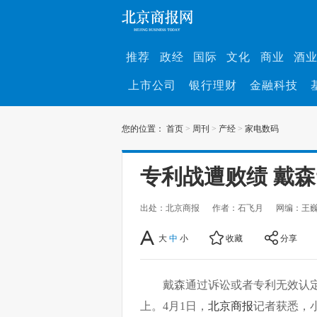
推荐
政经
国际
文化
商业
酒
上市公司
银行理财
金融科技
您的位置：
首页
>
周刊
>
产经
>
家电数码
专利战遭败绩 戴森
出处：北京商报
作者：石飞月
网编：王
大
中
小
收藏
分享
戴森通过诉讼或者专利无效认定
上。4月1日，
北京商报
记者获悉，