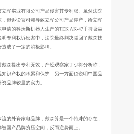
莞市立晔实业有限公司产品侵害其专利权。虽然法院
森，但诉讼官司却导致立晔公司产品停产，给立晔
请的科沃斯机器人生产的TEK AK-47手持吸尘
发明专利权诉讼案中，法院最终判决驳回了戴森技
营造成了一定的消极影响。
对戴森提出专利无效，产经观察家丁少将分析称，
视知识产权的积累和保护，另一方面也说明中国品
外资品牌较量的实力。
寒流的外资家电品牌，戴森算是一个特殊的存在，
样被国产品牌挤压空间，反而逆势而上。