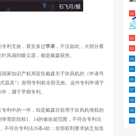
01
02
的专利无效，甚至多过
苹果
，不仅如此，大部分看
03
无叶风扇到吸尘器，都是戴森获胜。
04
05
日国家知识产权局宣告戴森关于吹风机的（申请号
06
称为“手持式器具”）发明专利权全部无效。这件专利申请于
07
16年，属于早期专利。
08
关专利中的一件，却是戴森目前用于吹风机维权的
09
审查阶段权1、14的修改超范围，不符合专利法
10
持，不符合专利法26条4款；全部权利要求缺乏创造