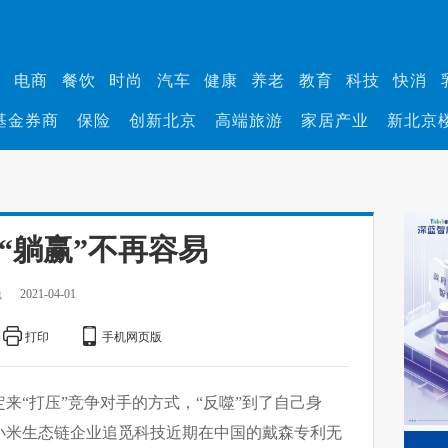
业
电商
餐饮
时尚
汽车
健康
养老
教育
科技
快消
基金券商
保险
创新北京
高端旅游
家居产业
新北京
“躺赢”不再容易
巍
2021-04-01
打印
手机网页版
来“打压”竞争对手的方式，“反噬”到了自己身
小米生态链企业追觅科技近期在中国的戴森专利无