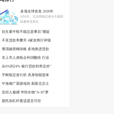
多项全球首发 2026年
8月6日，北京商报记者从中国国
际服务贸易交...
抗生素牛蛙不能总是事后“捕捉
不良贷款率攀升 4家农商行评级
厘清融资糊涂账 多地推进贷款
非上市人身险企利润翻倍 行业
从6%到24% 银行贷款利率定价“
宇树敲定发行价 具身智能迎来
中海摘广渠路地块 刷新北京土
实控人被捕 华恒生物“A+H”梦
股民加杠杆要适度且可控