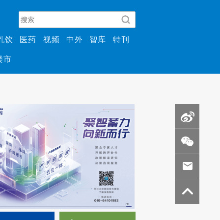
乳饮
医药
视频
中外
智库
特刊
楼市