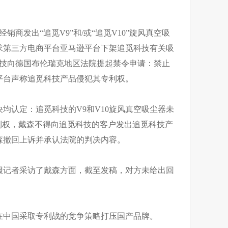
经销商发出“追觅V9”和/或“追觅V10”旋风真空吸
求第三方电商平台亚马逊平台下架追觅科技有关吸
觅科技向德国布伦瑞克地区法院提起禁令申请：禁止
平台声称追觅科技产品侵犯其专利权。
均认定：追觅科技的V9和V10旋风真空吸尘器未
欧洲专利权，戴森不得向追觅科技的客户发出追觅科技产
森撤回上诉并承认法院的判决内容。
报记者采访了戴森方面，截至发稿，对方未给出回
在中国采取专利战的竞争策略打压国产品牌。