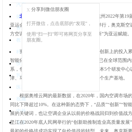
汽车
分享到微信朋友圈
X
北京商报
讯
（记者 石飞月）2月7日，杭州2022年第1
健康
打开微信，点击底部的“发现”，
亚运会”）官方独家供应商签约仪式在杭州举行，奥克斯空
养老
方空调独家供应商，将以“智造、品质、创新”为亚运赋能。
使用“扫一扫”即可将网页分享至
朋友圈。
教育
资料显示，奥克斯空调近三年来在品质创新上的投入累
科技
智能化产品占比达80%。截至目前，奥克斯已在全球范围
快消
系，包括中国宁波、珠海、杭州、南京，日本5个研发中心
乳饮
津、马鞍山、郑州，泰国，巴西，印尼等10个生产基地。
医药
根据奥维云网的最新数据，在2020年，国内空调市场的
视频
同比下降超过10%。在这种新的态势下，“品质”“创新”“智
中外
展的关键词，也让空调企业从以前的价格战回归到价值战
坚江在2020年底人民网举行的“创新助推制造业高质量发展
智库
最初的价格战成功实现了向价值战的转型。未来，奥克斯