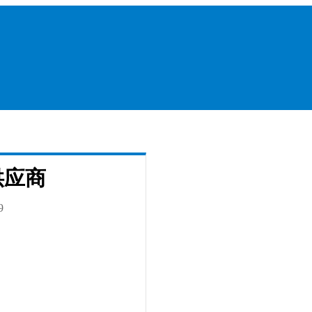
供应商
9