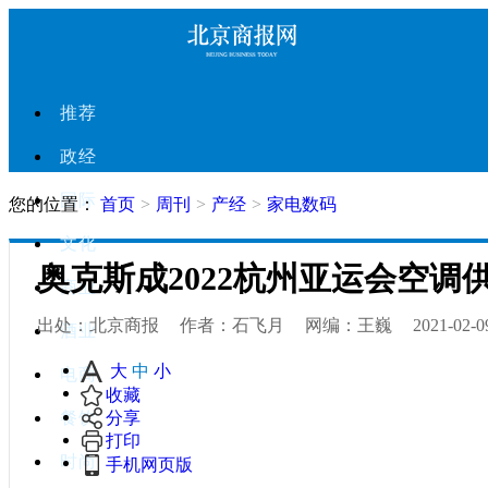
推荐
政经
国际
您的位置：
首页
>
周刊
>
产经
>
家电数码
文化
奥克斯成2022杭州亚运会空调
商业
出处：北京商报
作者：石飞月
网编：王巍
2021-02-0
酒业
大
中
小
电商
收藏
分享
餐饮
打印
时尚
手机网页版