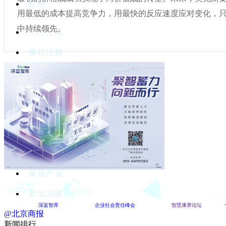
特刊
用最低的成本提高竞争力，用最快的反应速度应对变化，
中持续领先。
上市公司
银行理财
金融科技
基金券商
保险
创新北京
高端旅游
家居产业
新北京楼市
深蓝智库
企业社会责任峰会
智慧康养论坛
@北京商报
新闻排行