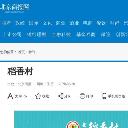
推荐
政经
国际
文化
商业
酒业
电商
餐饮
时尚
上市公司
银行理财
金融科技
基金券商
保险
创新
您的位置：
首页
>
特刊
稻香村
出处：北京商报
网编：王岳
2020-08-26
大
中
小
收藏
分享
打印
手机网页版