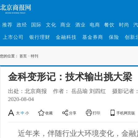
推荐
政经
国际
文化
商业
酒业
电商
餐饮
时尚
上市公司
银行理财
金融科技
基金券商
保险
创新
您的位置：
首页
>
特刊
金科变形记：技术输出挑大梁
出处：北京商报
作者： 岳品瑜 刘四红
摄影记者
2020-08-04
大
中
小
收藏
分享
打印
手机网页版
近年来，伴随行业大环境变化，金融