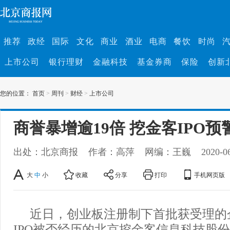
推荐
政经
国际
文化
商业
酒业
电商
餐饮
时尚
上市公司
银行理财
金融科技
基金券商
保险
创新
您的位置：
首页
>
周刊
>
财经
>
上市公司
商誉暴增逾19倍 挖金客IPO预
出处：北京商报
作者：高萍
网编：王巍
2020-0
大
中
小
收藏
分享
打印
手机网页版
近日，创业板注册制下首批获受理的
IPO被否经历的北京挖金客信息科技股