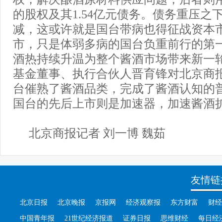
的股权及其1.54亿元债务。债务重压之
减，这或许就是国台带病也得征战资本
市，只是体弱多病的国台负重前行的第
酒热持续升温为整个酱酒市场带来新一
基金董事、执行合伙人晋育锋对北京商
台催熟了酱酒品类，完成了酱酒认知的
国台的先后上市则是加速器，加速酱酒
北京商报记者 刘一博 魏茹
友情链
北京日报
北京晚报
京报网
经济观察报
东方财富
财经
中国青年报
21世纪经济报道
证券日报
思维财经
每日经