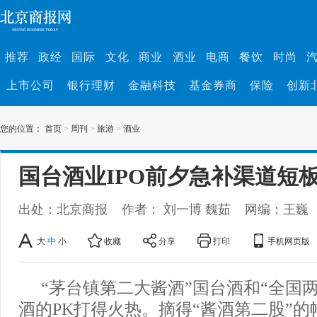
推荐
政经
国际
文化
商业
酒业
电商
餐饮
时尚
上市公司
银行理财
金融科技
基金券商
保险
创新
您的位置：
首页
>
周刊
>
旅游
>
酒业
国台酒业IPO前夕急补渠道短
出处：北京商报
作者： 刘一博 魏茹
网编：王巍
大
中
小
收藏
分享
打印
手机网页版
“茅台镇第二大酱酒”国台酒和“全国
酒的PK打得火热。摘得“酱酒第二股”