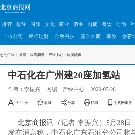
推荐
政经
国际
文化
商业
酒业
电商
餐饮
时尚
上市公司
银行理财
金融科技
基金券商
保险
创新
您的位置：
首页
>
垂直频道
>
产经中心
>
能源频道
中石化在广州建20座加氢站
作者：李振兴
网编：产经中心
2020-05-28
大
中
小
收藏
分享
打印
手机网页版
北京商报
讯（记者 李振兴）5月28
发布消息称，中石化广东石油分公司将