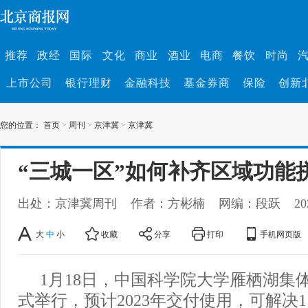
推荐
政经
国际
文化
商业
酒业
电商
餐饮
时尚
上市公司
银行理财
金融科技
基金券商
保险
创新
您的位置：
首页
>
周刊
>
京津冀
>
京津冀
“三城一区”如何补齐区域功能
出处：京津冀周刊
作者：方彬楠
网编：段跃
20
大
中
小
收藏
分享
打印
手机网页版
1月18日，中国科学院大学雁栖湖集
式举行，预计2023年交付使用，可解决1