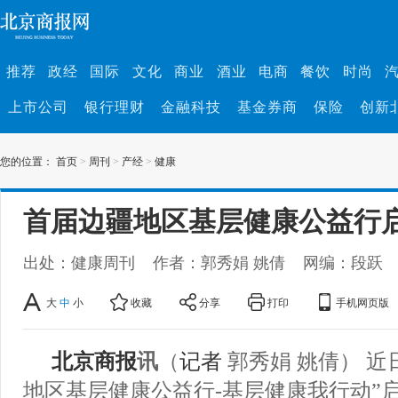
推荐
政经
国际
文化
商业
酒业
电商
餐饮
时尚
上市公司
银行理财
金融科技
基金券商
保险
创新
您的位置：
首页
>
周刊
>
产经
>
健康
首届边疆地区基层健康公益行
出处：健康周刊
作者：郭秀娟 姚倩
网编：段跃
大
中
小
收藏
分享
打印
手机网页版
北京商报
讯
（
记者
郭秀娟 姚倩） 近
地区基层健康公益行-基层健康我行动”