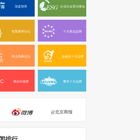
深蓝智库
企业社会责任峰会
智慧康养论坛
十大商业品牌
商业高峰论坛
金融业十大品牌
酒业价值榜
餐饮十大品牌
@北京商报
闻排行