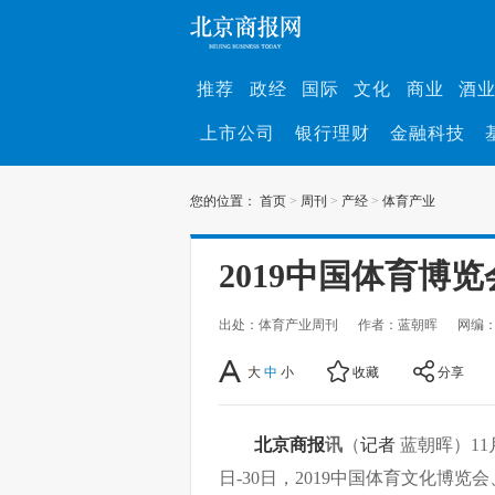
推荐
政经
国际
文化
商业
酒
上市公司
银行理财
金融科技
您的位置：
首页
>
周刊
>
产经
>
体育产业
2019中国体育博览
出处：体育产业周刊
作者：蓝朝晖
网编
大
中
小
收藏
分享
北京商报
讯
（
记者
蓝朝晖）11
日-30日，2019中国体育文化博