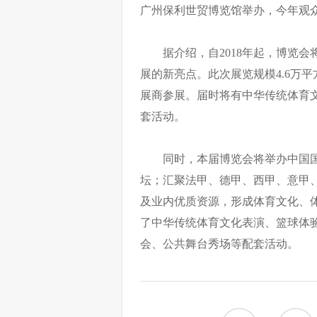
广州保利世贸博览馆举办，今年观众
据介绍，自2018年起，博览
展的新亮点。此次展览规模4.6万平
展商参展。届时将有中华传统体育
套活动。
同时，本届博览会将举办中国国
坛；汇聚法甲、德甲、西甲、意甲、
及业内优质资源，形成体育文化、
了中华传统体育文化表演、篮球体
会、公共舞台秀场等配套活动。