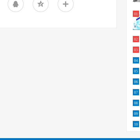
01
02
03
04
05
06
07
08
09
10