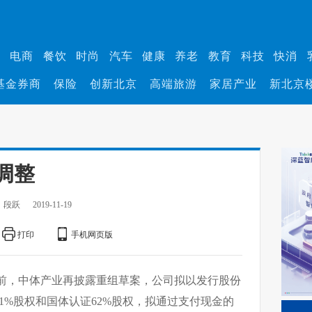
业
电商
餐饮
时尚
汽车
健康
养老
教育
科技
快消
基金券商
保险
创新北京
高端旅游
家居产业
新北京
调整
：段跃
2019-11-19
打印
手机网页版
前，中体产业再披露重组草案，公司拟以发行股份
1%股权和国体认证62%股权，拟通过支付现金的