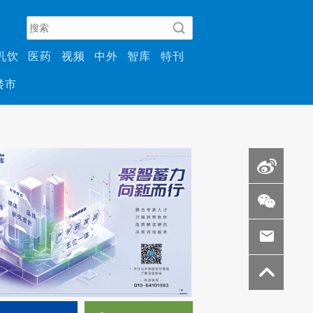
乳饮
医药
视频
中外
智库
特刊
楼市