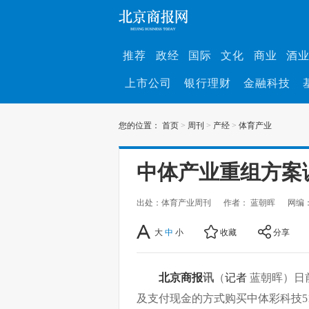
推荐
政经
国际
文化
商业
酒
上市公司
银行理财
金融科技
您的位置：
首页
>
周刊
>
产经
>
体育产业
中体产业重组方案
出处：体育产业周刊
作者： 蓝朝晖
网编
大
中
小
收藏
分享
北京商报
讯
（
记者
蓝朝晖）日
及支付现金的方式购买中体彩科技5