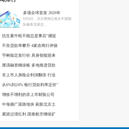
多项全球首发 2026年
8月6日，北京商报记者从中国国
际服务贸易交...
抗生素牛蛙不能总是事后“捕捉
不良贷款率攀升 4家农商行评级
宇树敲定发行价 具身智能迎来
厘清融资糊涂账 多地推进贷款
非上市人身险企利润翻倍 行业
从6%到24% 银行贷款利率定价“
增收不增利的非上市财险公司
中海摘广渠路地块 刷新北京土
紧抓过境红利 国泰航空继续扩