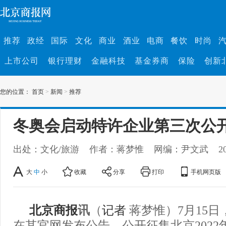
推荐
政经
国际
文化
商业
酒业
电商
餐饮
时尚
上市公司
银行理财
金融科技
基金券商
保险
创新
您的位置：
首页
>
新闻
>
推荐
冬奥会启动特许企业第三次公
出处：文化/旅游
作者：蒋梦惟
网编：尹文武
2
大
中
小
收藏
分享
打印
手机网页版
北京商报
讯
（
记者
蒋梦惟）7月15
在其官网发布公告，公开征集北京2022