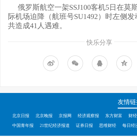
俄罗斯航空一架SSJ100客机5日在
际机场迫降（航班号SU1492）时左侧
共造成41人遇难。
快乐分享
友情链
北京日报
北京晚报
京报网
经济观察报
东方财富
财经
中国青年报
21世纪经济报道
证券日报
思维财经
每日经