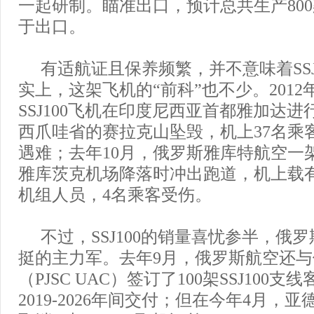
一起研制。瞄准出口，预计总共生产800
于出口。
有适航证且保养频繁，并不意味着SSJ
实上，这架飞机的“前科”也不少。2012
SSJ100飞机在印度尼西亚首都雅加达
西爪哇省的赛拉克山坠毁，机上37名乘
遇难；去年10月，俄罗斯雅库特航空一架S
雅库茨克机场降落时冲出跑道，机上载有
机组人员，4名乘客受伤。
不过，SSJ100的销量喜忧参半，俄
挺的主力军。去年9月，俄罗斯航空还
（PJSC UAC）签订了100架SSJ100
2019-2026年间交付；但在今年4月，