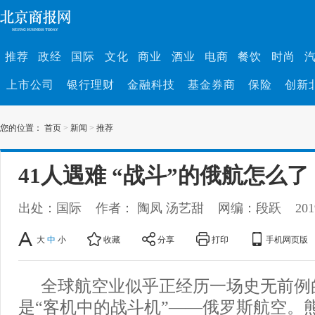
推荐
政经
国际
文化
商业
酒业
电商
餐饮
时尚
上市公司
银行理财
金融科技
基金券商
保险
创新
您的位置：
首页
>
新闻
>
推荐
41人遇难 “战斗”的俄航怎么了
出处：国际
作者： 陶凤 汤艺甜
网编：段跃
201
大
中
小
收藏
分享
打印
手机网页版
全球航空业似乎正经历一场史无前例
是“客机中的战斗机”——俄罗斯航空。