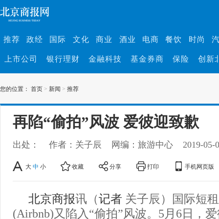
推荐
政经
国际
文化
商业
酒业
电商
餐饮
时尚
上市公司
银行理财
金融科技
基金券商
保险
创新
您的位置：
首页
>
新闻
>
推荐
再陷“偷拍”风波 爱彼迎致歉
出处：
作者：关子辰
网编：旅游中心
2019-05-
大
中
小
收藏
分享
打印
手机网页版
北京商报
讯（
记者
关子辰）国际短租
(Airbnb)又陷入“偷拍”风波。5月6日