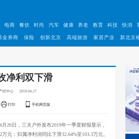
业
电商
餐饮
时尚
汽车
健康
养老
教育
科技
快消
基金券商
保险
创新北京
高端旅游
家居产业
新北京
营收净利双下滑
产经中心
2019-04-27
打印
手机网页版
4月26日，三夫户外发布2019年一季度财报显示，
2万元；归属净利润同比下滑32.64%至103.3万元。