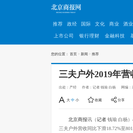
推荐
政经
国际
文化
商业
酒
上市公司
银行理财
金融科技
您的位置：
首页
>
新闻
>
推荐
三夫户外2019年
出处：产经
作者：记者 钱瑜 白杨
网编：
大
中
小
收藏
分享
北京商报
讯（
记者
钱瑜 白杨）
三夫户外营收同比下滑18.72%至801