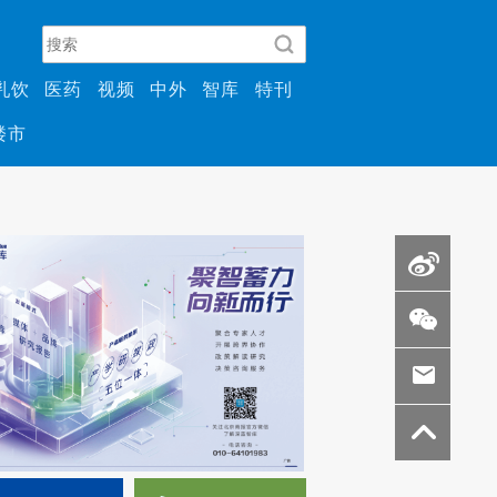
乳饮
医药
视频
中外
智库
特刊
楼市