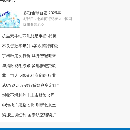
多项全球首发 2026年
8月6日，北京商报记者从中国国
际服务贸易交...
抗生素牛蛙不能总是事后“捕捉
不良贷款率攀升 4家农商行评级
宇树敲定发行价 具身智能迎来
厘清融资糊涂账 多地推进贷款
非上市人身险企利润翻倍 行业
从6%到24% 银行贷款利率定价“
增收不增利的非上市财险公司
中海摘广渠路地块 刷新北京土
紧抓过境红利 国泰航空继续扩