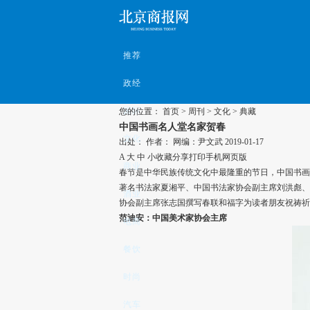
推荐
政经
国际
您的位置：
首页
>
周刊
>
文化
>
典藏
中国书画名人堂名家贺春
文化
出处：
作者：
网编：尹文武
2019-01-17
A
大
中
小
收藏
分享
打印
手机网页版
商业
春节是中华民族传统文化中最隆重的节日，中国书画
著名书法家夏湘平、中国书法家协会副主席刘洪彪、
酒业
协会副主席张志国撰写春联和福字为读者朋友祝祷祈
范迪安：中国美术家协会主席
电商
餐饮
时尚
汽车