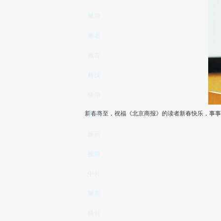
健康
养老
教育
科技
快消
新春将至，祝福《
北京商报
》的读者新春快乐，事事
乳饮
医药
视频
中外
智库
特刊