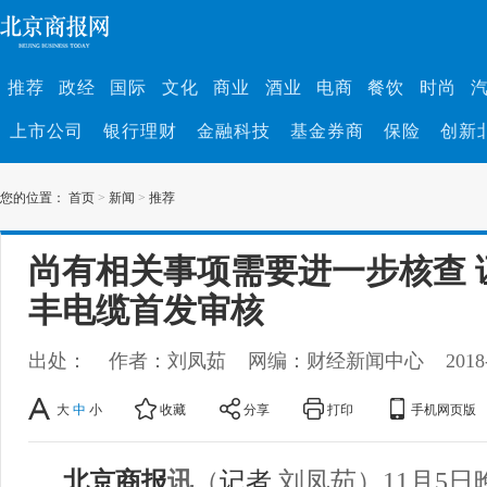
推荐
政经
国际
文化
商业
酒业
电商
餐饮
时尚
上市公司
银行理财
金融科技
基金券商
保险
创新
您的位置：
首页
>
新闻
>
推荐
尚有相关事项需要进一步核查 
丰电缆首发审核
出处：
作者：刘凤茹
网编：财经新闻中心
2018
大
中
小
收藏
分享
打印
手机网页版
北京商报
讯
（
记者
刘凤茹）11月5