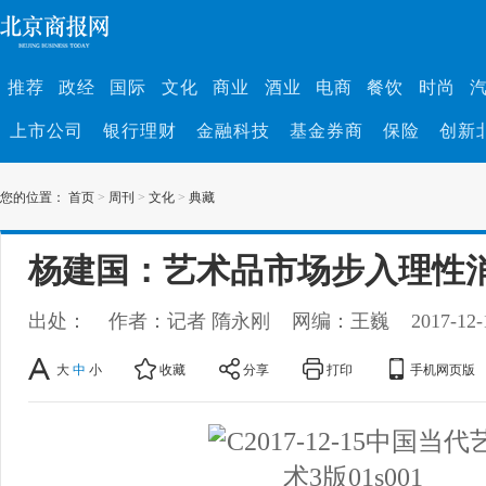
推荐
政经
国际
文化
商业
酒业
电商
餐饮
时尚
上市公司
银行理财
金融科技
基金券商
保险
创新
您的位置：
首页
>
周刊
>
文化
>
典藏
杨建国：艺术品市场步入理性
出处：
作者：记者 隋永刚
网编：王巍
2017-12-
大
中
小
收藏
分享
打印
手机网页版