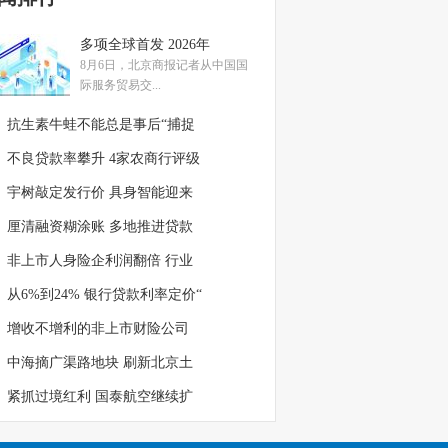
多项全球首发 2026年
8月6日，北京商报记者从中国国
际服务贸易交...
抗生素牛蛙不能总是事后“捕捉
不良贷款率攀升 4家农商行评级
宇树敲定发行价 具身智能迎来
厘清融资糊涂账 多地推进贷款
非上市人身险企利润翻倍 行业
从6%到24% 银行贷款利率定价“
增收不增利的非上市财险公司
中海摘广渠路地块 刷新北京土
紧抓过境红利 国泰航空继续扩