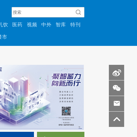
乳饮
医药
视频
中外
智库
特刊
楼市