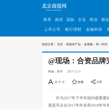
推荐
政经
国际
文化
商业
酒
上市公司
银行理财
金融科技
您的位置：
首页
>
新媒体产品
>
蓝视频
>
第一时间
@现场：合资品牌
网编：林琴
2017-11-21
大
中
小
收藏
分享
作为2017年下半年国内最重
展是车企在2017年年末和2018