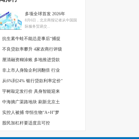
多项全球首发 2026年
8月6日，北京商报记者从中国国
际服务贸易交...
抗生素牛蛙不能总是事后“捕捉
不良贷款率攀升 4家农商行评级
厘清融资糊涂账 多地推进贷款
非上市人身险企利润翻倍 行业
从6%到24% 银行贷款利率定价“
宇树敲定发行价 具身智能迎来
中海摘广渠路地块 刷新北京土
实控人被捕 华恒生物“A+H”梦
股民加杠杆要适度且可控