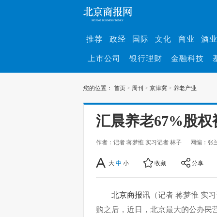
推荐
政经
国际
文化
商业
酒
上市公司
银行理财
金融科技
您的位置：
首页
>
周刊
>
京津冀
>
养老产业
汇晨养老67%股权
作者：记者 蒋梦惟 实习记者 林子
网编：张
大
中
小
收藏
分享
北京商报
讯（记者 蒋梦惟 实
购之后，近日，北京最大的公办民