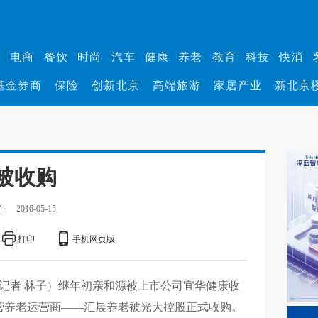
业
电商
餐饮
时尚
汽车
健康
养老
教育
科技
快消
基金券商
保险
创新北京
高端旅游
家居产业
新北京
被收购
兰
2016-05-15
打印
手机网页版
习记者 林子）继年初亲和源被上市公司宜华健康收
营养老运营商——汇晨养老被光大控股正式收购。