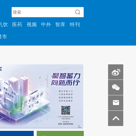
乳饮
医药
视频
中外
智库
特刊
楼市